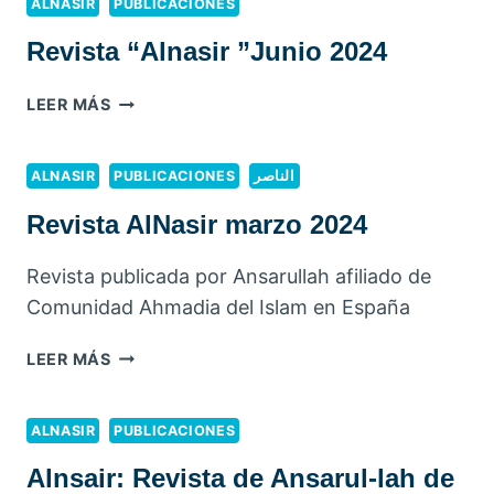
NOVIEMBRE
ALNASIR
PUBLICACIONES
2024
Revista “Alnasir ”Junio 2024
REVISTA
LEER MÁS
“ALNASIR
”JUNIO
2024
ALNASIR
PUBLICACIONES
الناصر
Revista AlNasir marzo 2024
Revista publicada por Ansarullah afiliado de
Comunidad Ahmadia del Islam en España
REVISTA
LEER MÁS
ALNASIR
MARZO
2024
ALNASIR
PUBLICACIONES
Alnsair: Revista de Ansarul-lah de