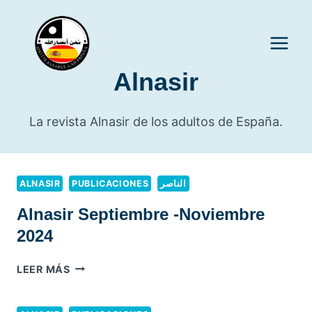
Saltar
al
contenido
Alnasir
La revista Alnasir de los adultos de España.
ALNASIR
PUBLICACIONES
الناصر
Alnasir Septiembre -Noviembre
2024
ALNASIR
LEER MÁS
SEPTIEMBRE
-