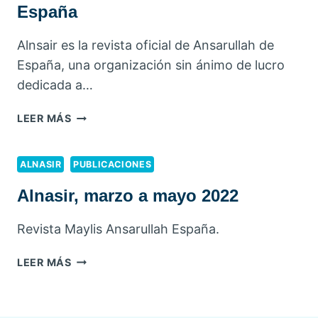
España
Alnsair es la revista oficial de Ansarullah de
España, una organización sin ánimo de lucro
dedicada a…
ALNSAIR:
LEER MÁS
REVISTA
DE
ANSARUL-
ALNASIR
PUBLICACIONES
LAH
Alnasir, marzo a mayo 2022
DE
ESPAÑA
Revista Maylis Ansarullah España.
ALNASIR,
LEER MÁS
MARZO
A
MAYO