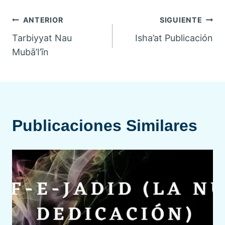
Navegación
ANTERIOR
SIGUIENTE
Tarbiyyat Nau
Isha’at Publicación
de
Mubā’I’īn
entradas
Publicaciones Similares