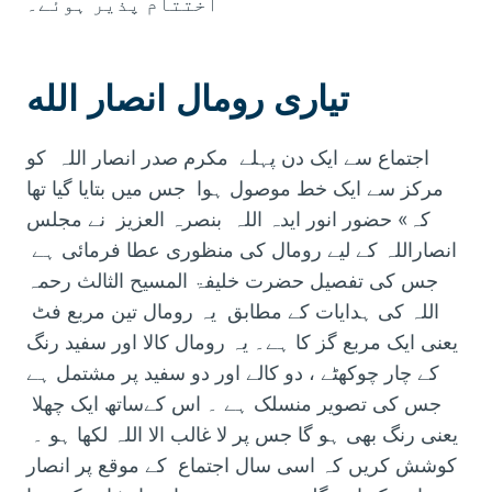
اختتام پذیر ہوئے۔
تیاری رومال انصار الله
اجتماع سے ایک دن پہلے مکرم صدر انصار اللہ کو
مرکز سے ایک خط موصول ہوا جس میں بتایا گیا تھا
کہ» حضور انور ایدہ اللہ بنصرہ العزیز نے مجلس
انصاراللہ کے لیے رومال کی منظوری عطا فرمائی ہے
جس کی تفصیل حضرت خلیفۃ المسیح الثالث رحمہ
اللہ کی ہدایات کے مطابق یہ رومال تین مربع فٹ
یعنی ایک مربع گز کا ہے۔ یہ رومال کالا اور سفید رنگ
کے چار چوکھٹے ، دو کالے اور دو سفید پر مشتمل ہے
جس کی تصویر منسلک ہے ۔ اس کےساتھ ایک چھلا
یعنی رنگ بھی ہو گا جس پر لا غالب الا اللہ لکھا ہو ۔
کوشش کریں کہ اسی سال اجتماع کے موقع پر انصار