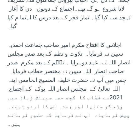
لانا شروع ہو گے تھے۔اجتماع کے دونوں دن کا آغاز
تہجد سے کیا گیا۔ نماز فجر کے بعد درس کا اہتما م کیا
گیا۔
اجلاس کا افتتاح مکرم امیر صاحب جماعت احمدیہ
سپین نے فرمایا۔ تلاوت و نظم کے بعد صدر مجلس
انصار اللہ نے عہد دوہرایا ۔ نظؔم کے بعد مکرم صدر
صاحب انصار اللہ سپین نے مختصر خطاب فرمایا۔
جس میں آپ نے حضرت خلیفۃ المسیح الخامس ایدہ
اللہ تعالیٰ کے مجلس انصار اللہ یوکے کے اجتماع
2021سے خطاب کا کچھ حصہ سپینش زبان میں
پڑھ کر سنایا اور بعدہ اس کا اردو ترجمہ
پیش فرمایا۔ آپ نے فرمایا کہ حضور فرماتے
ہیں۔