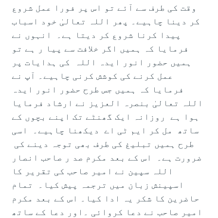
وقت کی طرف سے آئے تو اس پر فورا عمل شروع
کر دینا چاہیے۔ پھر اللہ تعالیٰ خود اسباب
پیدا کرنا شروع کر دیتا ہے۔ انہوں نے
فرمایا کہ ہمیں اگر خلافت سے پیا ر ہے تو
ہمیں حضور انور ایدہ اللہ کی ہدایات پر
عمل کرنے کی کوشش کرنی چاہیے۔ آپ نے
فرمایا کہ ہمیں جس طرح حضور انور ایدہ
اللہ تعالیٰ بنصرہ العزیز نے ارشاد فرمایا
ہوا ہے روزانہ ایک گھنٹے تک اپنے بچوں کے
ساتھ مل کر ایم ٹی اے دیکھنا چاہیے۔ اسی
طرح ہمیں تبلیغ کی طرف بھی توجہ دینے کی
ضرورت ہے۔ اس کے بعد مکرم صد ر صاحب انصار
اللہ سپین نے امیر صاحب کی تقریر کا
اسپینش زبان میں ترجمہ پیش کیا۔ تمام
حاضرین کا شکر یہ ادا کیا۔ اس کے بعد مکرم
امیر صاحب نے دعا کروائی ۔اور دعا کے ساتھ