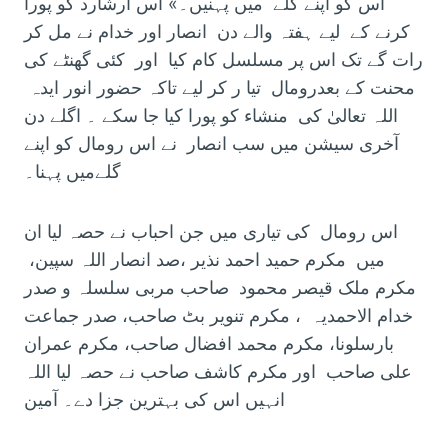
اس کو اپنے گلے میں پہنیں۔» اس ارشارد کو پورا
کرنے کے لیے ہفتہ والے دن انصار اور خدام نے مل کر
رات گے تک اس پر مسلسل کام کیا اور کئی گھنٹے کی
محنت کے بعدرومال تیا ر کر لیے تاکہ حضور انور ایدہ
اللہ تعالیٰ کی منشاء کو پورا کیا جا سکے ۔ اگلے دن
آخری سیشن میں سب انصار نے اس رومال کو اپنے
گلےمیں پہنا۔
اس رومال کی تیاری میں جن احباب نے حصہ لیا ان
میں مکرم حمید احمد نذیر ،صد انصار اللہ سپین،
مکرم ملک قیصر محمود صاحب مربی سلسلہ و صدر
خدام الاحمدیہ ، مکرم تنویر بٹ صاحب، صدر جماعت
بارسلونا، مکرم محمد افضال صاحب، مکرم عمران
علی صاحب اور مکرم کاشف صاحب نے حصہ لیا اللہ
انہیں اس کی بہترین جزا دے۔ آمین