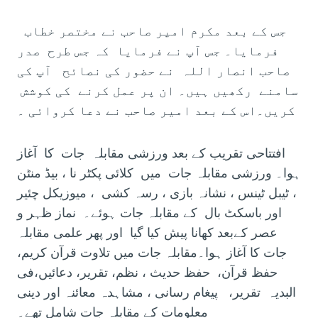
جس کے بعد مکرم امیر صاحب نے مختصر خطاب
فرمایا۔ جس آپ نے فرمایا کہ جس طرح صدر
صاحب انصار اللہ نے حضور کی نصائح آپ کی
سامنے رکھیں ہیں۔ ان پر عمل کرنے کی کوشش
کریں۔اس کے بعد امیر صاحب نے دعا کروائی ۔
افتتاحی تقریب کے بعد ورزشی مقابلہ جات کا آغاز
ہوا۔ ورزشی مقابلہ جات میں کلائی پکٹر نا ، بیڈ منٹن
، ٹیبل ٹینس ، نشانہ بازی ، رسہ کشی ، میوزیکل چئیر
اور باسکٹ بال کے مقابلہ جات ہوئے۔ نماز ظہر و
عصر کےبعد کھانا پیش کیا گیا اور پھر علمی مقابلہ
جات کا آغاز ہوا۔مقابلہ جات میں تلاوت قرآن کریم،
حفظ قرآن، حفظ حدیث ، نظم، تقریر، دعائیں،فی
البدیہ تقریر، پیغام رسانی ، مشاہدہ معائنہ اور دینی
معلومات کے مقابلہ جات شامل تھے۔