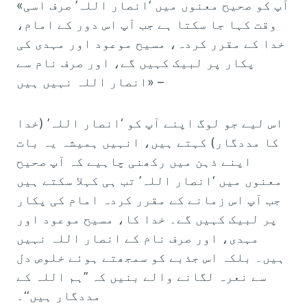
«آپ کو صحیح معنوں میں ‘انصار اللہ’ صرف اسی
وقت کہا جا سکتا ہے جب آپ اس دور کے امام،
خدا کے مقرر کردہ، مسیح موعود اور مہدی کی
پکار پر لبیک کہیں گے، اور صرف نام سے
انصار اللہ نہیں ہیں» –
اس لیے جو لوگ اپنے آپ کو ‘انصار اللہ’ (خدا
کا مددگار) کہتے ہیں، انہیں ہمیشہ یہ بات
اپنے ذہن میں رکھنی چاہیے کہ آپ صحیح
معنوں میں ‘انصار اللہ’ تب ہی کہلا سکتے ہیں
جب آپ اس زمانے کے مقرر کردہ امام کی پکار
پر لبیک کہیں گے۔ خدا کا، مسیح موعود اور
مہدی، اور صرف نام کے انصار اللہ نہیں
ہیں۔ بلکہ اس جذبے کو سمجھتے ہوئے خلوص دل
سے نعرہ لگانے والے بنیں کہ ’’ہم اللہ کے
مددگار ہیں‘‘۔