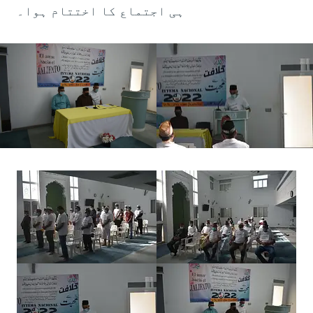
ہی اجتماع کا اختتام ہوا۔