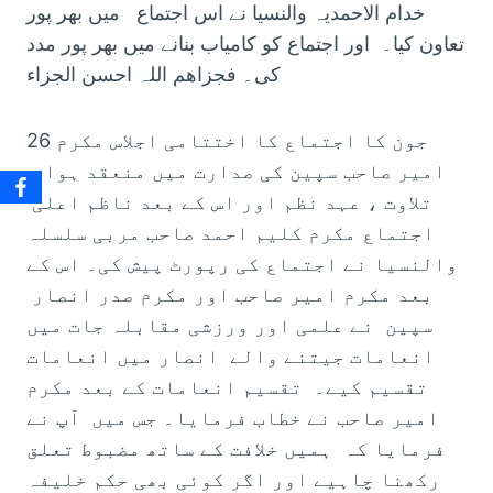
خدام الاحمدیہ والنسیا نے اس اجتماع میں بھر پور
تعاون کیا۔ اور اجتماع کو کامیاب بنانے میں بھر پور مدد
کی۔ فجزاھم اللہ احسن الجزاء
26 جون کا اجتماع کا اختتامی اجلاس مکرم
امیر صاحب سپین کی صدارت میں منعقد ہوا۔
تلاوت ، عہد نظم اور اس کے بعد ناظم اعلی
اجتماع مکرم کلیم احمد صاحب مربی سلسلہ
والنسیا نے اجتماع کی رپورٹ پیش کی۔ اس کے
بعد مکرم امیر صاحب اور مکرم صدر انصار
سپین نے علمی اور ورزشی مقابلہ جات میں
انعامات جیتنے والے انصار میں انعامات
تقسیم کیے۔ تقسیم انعامات کے بعد مکرم
امیر صاحب نے خطاب فرمایا۔ جس میں آپ نے
فرمایا کہ ہمیں خلافت کے ساتھ مضبوط تعلق
رکھنا چاہیے اور اگر کوئی بھی حکم خلیفہ