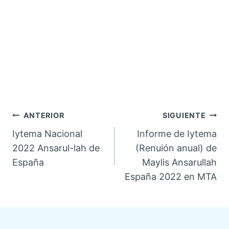
Navegación
ANTERIOR
SIGUIENTE
Iytema Nacional
Informe de Iytema
de
2022 Ansarul-lah de
(Renuión anual) de
España
Maylis Ansarullah
entradas
España 2022 en MTA