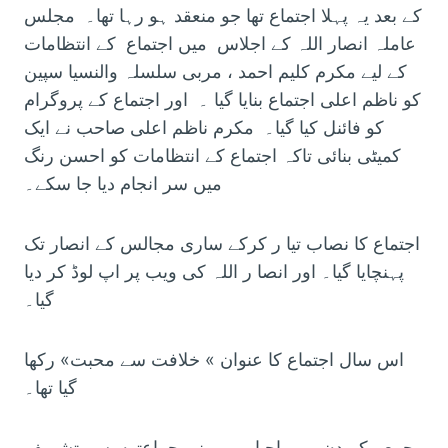
کے بعد یہ پہلا اجتماع تھا جو منعقد ہو رہا تھا۔ مجلس
عاملہ انصار اللہ کے اجلاس میں اجتماع کے انتظامات
کے لیے مکرم کلیم احمد ، مربی سلسلہ والنسیا سپین
کو ناظم اعلی اجتماع بنایا گیا ۔ اور اجتماع کے پروگرام
کو فائنل کیا گیا۔ مکرم ناظم اعلی صاحب نے ایک
کمیٹی بنائی تاکہ اجتماع کے انتظامات کو احسن رنگ
میں سر انجام دیا جا سکے۔
اجتماع کا نصاب تیا ر کرکے ساری مجالس کے انصار تک
پہنچایا گیا۔ اور انصا ر اللہ کی ویب پر اپ لوڈ کر دیا
گیا۔
اس سال اجتماع کا عنوان » خلافت سے محبت» رکھا
گیا تھا۔
جمعہ کے دن ہی احباب بیرونی جماعتوں سے تشریف