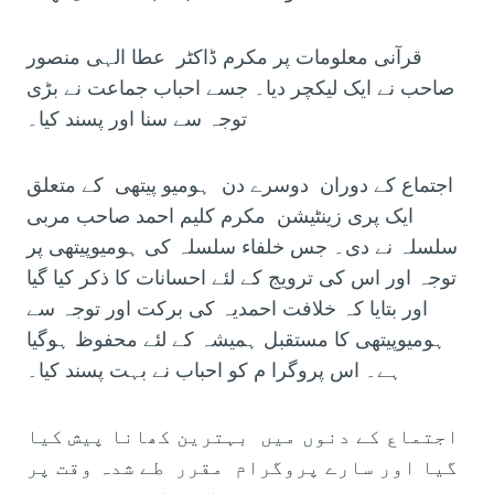
قرآنی معلومات پر مکرم ڈاکٹر عطا الہی منصور
صاحب نے ایک لیکچر دیا۔ جسے احباب جماعت نے بڑی
توجہ سے سنا اور پسند کیا۔
اجتماع کے دوران دوسرے دن ہومیو پیتھی کے متعلق
ایک پری زینٹیشن مکرم کلیم احمد صاحب مربی
سلسلہ نے دی۔ جس خلفاء سلسلہ کی ہومیوپیتھی پر
توجہ اور اس کی ترویج کے لئے احسانات کا ذکر کیا گیا
اور بتایا کہ خلافت احمدیہ کی برکت اور توجہ سے
ہومیوپیتھی کا مستقبل ہمیشہ کے لئے محفوظ ہوگیا
ہے۔ اس پروگرا م کو احباب نے بہت پسند کیا۔
اجتماع کے دنوں میں بہترین کھانا پیش کیا
گیا اور سارے پروگرام مقرر طے شدہ وقت پر